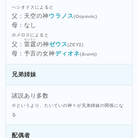
ヘシオドスによると
父：天空の神
ウラノス
(Οὐρανός)
母：なし
ホメロスによると
らいてい
父：
雷霆
の神
ゼウス
(ΖΕΥΣ)
母：予言の女神
ディオネ
(Διωνη)
兄弟姉妹
諸説あり多数
※というより、たいていの神々が兄弟姉妹の関係にな
る
配偶者