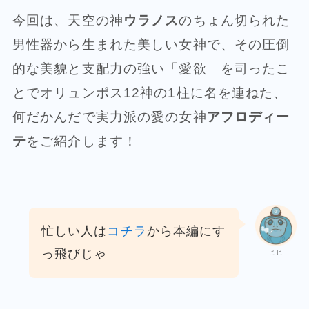
今回は、天空の神
ウラノス
のちょん切られた
男性器から生まれた美しい女神で、その圧倒
的な美貌と支配力の強い「愛欲」を司ったこ
とでオリュンポス12神の1柱に名を連ねた、
何だかんだで実力派の愛の女神
アフロディー
テ
をご紹介します！
忙しい人は
コチラ
から本編にす
っ飛びじゃ
ヒヒ