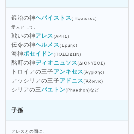
鍛冶の神
ヘパイストス
(Ἥφαιστος)
愛人として、
戦いの神
アレス
(ΑΡΗΣ)
伝令の神
ヘルメス
(Ἑρμῆς)
海神
ポセイドン
(ΠΟΣΕΙΔΩΝ)
酩酊の神
ディオニュソス
(ΔΙΟΝΥΣΟΣ)
トロイアの王子
アンキセス
(Ἀγχίσης)
アッシリアの王子
アドニス
(Ἄδωνις)
シリアの王
パエトン
(Phaethon)など
子孫
アレスとの間に、