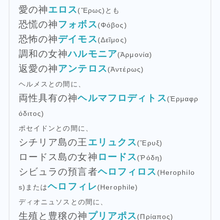
愛の神
エロス
(Ἔρως)とも
恐慌の神
フォボス
(Φόβος)
恐怖の神
デイモス
(Δεῖμος)
調和の女神
ハルモニア
(Ἁρμονία)
返愛の神
アンテロス
(Ἀντέρως)
ヘルメスとの間に、
両性具有の神
ヘルマフロディトス
(Ἑρμαφρ
όδιτος)
ポセイドンとの間に、
シチリア島の王
エリュクス
(Ἔρυξ)
ロードス島の女神
ロードス
(Ῥόδη)
シビュラの預言者
ヘロフィロス
(Herophilo
ヘロフィレ
s)または
(Herophile)
ディオニュソスとの間に、
生殖と豊穣の神
プリアポス
(Πρίαπος)