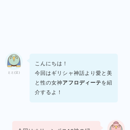
こんにちは！
今回はギリシャ神話より
愛と美
とと(父)
と性の女神
アフロディーテ
を紹
介するよ！