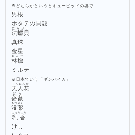
※どちらかというとキューピッドの姿で
男根
ホタテの貝殻
ほらがい
法螺貝
真珠
金星
りんご
林檎
ミルテ
※日本でいう「ギンバイカ」
てんにんか
天人花
ばら
薔薇
もつやく
没薬
にゅうこう
乳香
けし