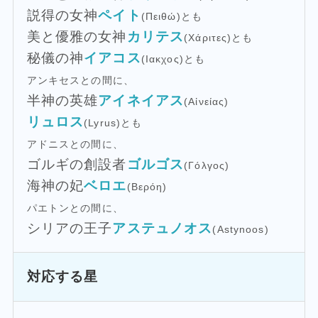
説得の女神
ペイト
(Πειθώ)とも
美と優雅の女神
カリテス
(Χάριτες)とも
秘儀の神
イアコス
(Ιακχος)とも
アンキセスとの間に、
半神の英雄
アイネイアス
(Αἰνείας)
リュロス
(Lyrus)とも
アドニスとの間に、
ゴルギの創設者
ゴルゴス
(Γόλγος)
海神の妃
ベロエ
(Βερόη)
パエトンとの間に、
シリアの王子
アステュノオス
(Astynoos)
対応する星