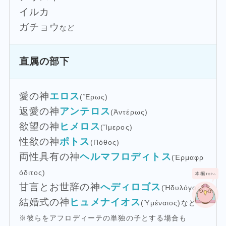
イルカ
ガチョウ
など
直属の部下
愛の神
エロス
(Ἔρως)
返愛の神
アンテロス
(Ἀντέρως)
欲望の神
ヒメロス
(Ἵμερος)
性欲の神
ポトス
(Πόθος)
両性具有の神
ヘルマフロディトス
(Ἑρμαφρ
όδιτος)
甘言とお世辞の神
へディロゴス
(Ἡδυλόγος)
結婚式の神
ヒュメナイオス
(Ὑμέναιος)など
※彼らをアフロディーテの単独の子とする場合も