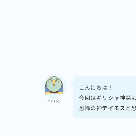
こんにちは！
今回はギリシャ神話
とと(父)
恐怖の神
デイモス
と