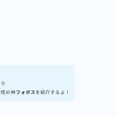
より
恐慌の神
フォボス
を紹介するよ！