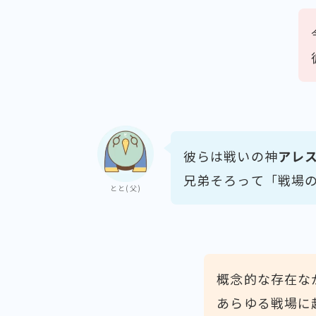
彼らは戦いの神
アレ
兄弟そろって「戦場
とと(父)
概念的な存在な
あらゆる戦場に