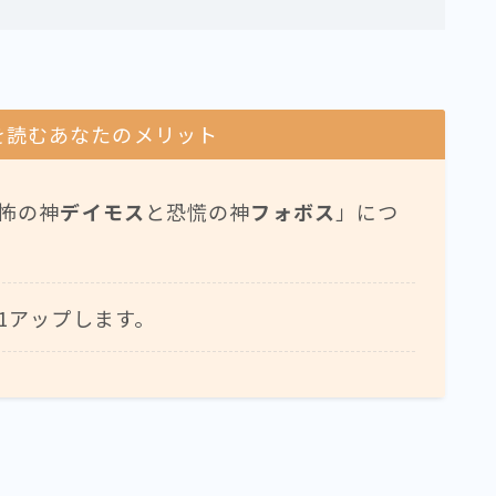
を読むあなたのメリット
怖の神
デイモス
と恐慌の神
フォボス
」につ
1アップします。