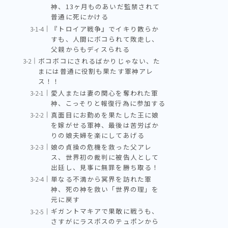
神、13ヶ月ものあいだ監禁されて
普通に死にかける
『トロイア戦争』でイキり散らか
すも、人間にボコられて敗走し、
父親からもディスられる
ボコボコにされるばかりじゃない、た
まには普通に役割も果たす軍神アレ
ス！！
愛人または妻の関心を奪われた軍
神、こっそりと報復行為に参加する
真面目にお勤めを果たした王に娘
を嫁がせる軍神、最後は苦労ばか
りの娘夫婦を楽にしてあげる
娘の貞操の危機を救った父アレ
ス、世界初の裁判に被告人として
出廷し、見事に無罪を勝ち取る！
単なる不満から冥界を訪れた軍
神、死の神を救い「世界の理」を
元に戻す
ギガントマキアで果敢に戦うも、
さすがにラスボスのテュポンから