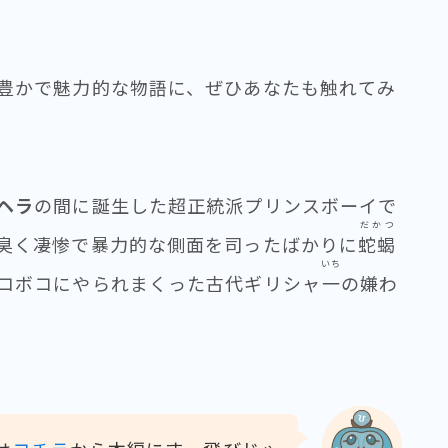
豊かで魅力的な物語に、ぜひあなたも触れてみ
ヘラ
の間に誕生した超正統派プリンスボーイで
だかつ
臭く凄惨で暴力的な側面を司ったばかりに
蛇蝎
いち
コボコにやられまくった古代ギリシャ
一
の嫌わ