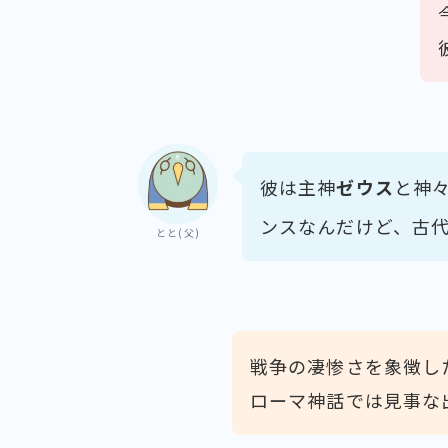
彼は主神
ゼウス
と神
ンスなんだけど、古
とと(父)
戦争の凄惨さを象徴し
ローマ神話では見事な