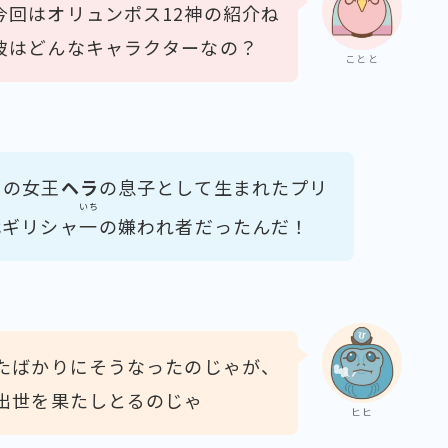
今回はオリュンポス12神の紹介ね
彼はどんなキャラクターなの？
ことと
々の女王
ヘラ
の息子として生まれたプリ
いち
代ギリシャ
一
の嫌われ者だったんだ！
たばかりにそうなったのじゃが、
出世を果たしとるのじゃ
ヒヒ