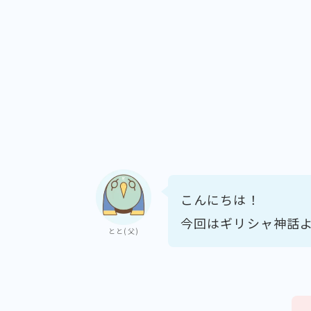
こんにちは！
今回はギリシャ神話
とと(父)