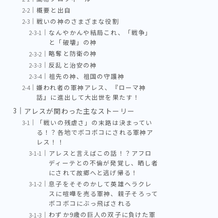
概要と出自
戦いの神のさまざまな役割
なんやかんや結局これ、「戦争」
と「破壊」の神
略奪と防衛の神
反乱と治安の神
祖先の神、祖国の守護神
嫌われ者の軍神アレス、『ローマ神
話』に進出して大出世を果たす！
アレスが関わった主なストーリー
「戦いの残虐さ」の末路は決まってい
る！？各地でボコボコにされる軍神ア
レス！！
アレスと言えばこの話！？アフロ
ディーテとの不倫が発覚し、晒し者
にされて故郷へと逃げ帰る！
息子をそそのかして英雄ヘラクレ
スに喧嘩を売る軍神、親子そろって
ボコボコにぶっ飛ばされる
わずか9歳の巨人の双子に負けた軍