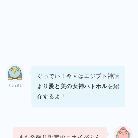
ぐっでい！今回はエジプト神話
より
愛と美の女神ハトホル
を紹
とと(父)
介するよ！
また欲張り設定のニオイがぷん