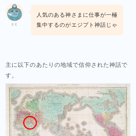
人気のある神さまに仕事が一極
集中するのがエジプト神話じゃ
ヒヒ
主に以下のあたりの地域で信仰された神話で
す。