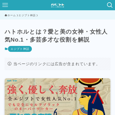
ホーム
エジプト神話
ハトホルとは？愛と美の女神・女性人
気No.1・多芸多才な役割を解説
エジプト神話
当ページのリンクには広告が含まれています。