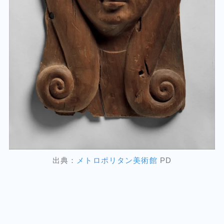
出典：
メトロポリタン美術館
PD