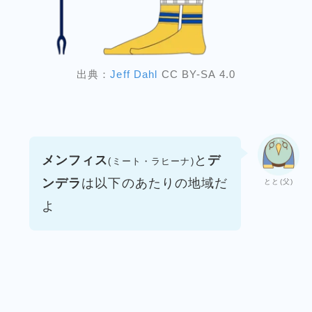
出典：
Jeff Dahl
CC BY-SA 4.0
メンフィス
と
デ
(ミート・ラヒーナ)
ンデラ
は以下のあたりの地域だ
とと(父)
よ