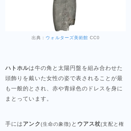
出典：
ウォルターズ美術館
CC0
ハトホル
は牛の角と太陽円盤を組み合わせた
頭飾りを戴いた女性の姿で表されることが最
も一般的とされ、赤や青緑色のドレスを身に
まとっています。
手には
アンク
と
ウアス杖
(生命の象徴)
(支配と権