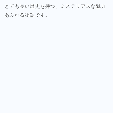
とても長い歴史を持つ、ミステリアスな魅力
あふれる物語です。