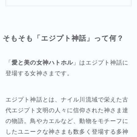
そもそも「エジプト神話」って何？
「
愛と美の女神ハトホル
」はエジプト神話に
登場する女神さまです。
エジプト神話とは、ナイル川流域で栄えた古
代エジプト文明の人々に信仰された神さま達
の物語。鳥やカエルなど、動物をモチーフに
したユニークな神さまも数多く登場する多神