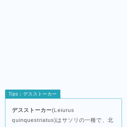
Tips：デスストーカー
デスストーカー
(Leiurus
quinquestriatus)はサソリの一種で、北