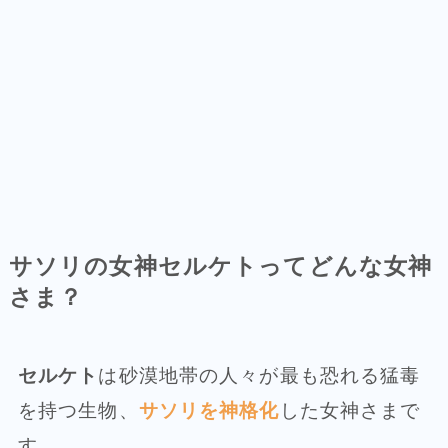
サソリの女神セルケト
ってどんな女神
さま？
セルケト
は砂漠地帯の人々が最も恐れる猛毒
を持つ生物、
サソリを神格化
した女神さまで
す。