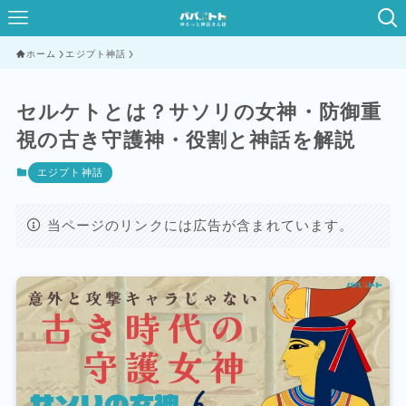
ホーム
エジプト神話
セルケトとは？サソリの女神・防御重
視の古き守護神・役割と神話を解説
エジプト神話
当ページのリンクには広告が含まれています。