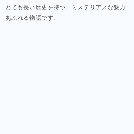
とても長い歴史を持つ、ミステリアスな魅力
あふれる物語です。