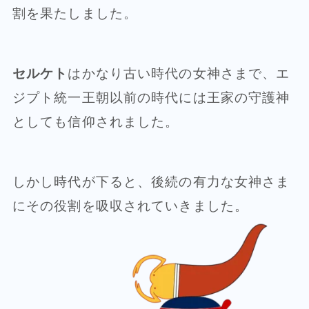
割を果たしました。
セルケト
はかなり古い時代の女神さまで、エ
ジプト統一王朝以前の時代には王家の守護神
としても信仰されました。
しかし時代が下ると、後続の有力な女神さま
にその役割を吸収されていきました。