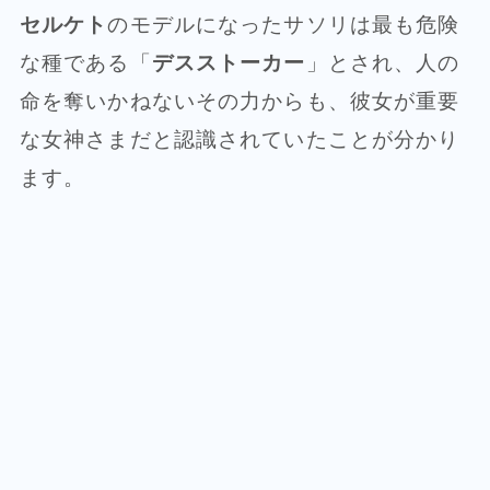
セルケト
のモデルになったサソリは最も危険
な種である「
デスストーカー
」とされ、人の
命を奪いかねないその力からも、彼女が重要
な女神さまだと認識されていたことが分かり
ます。