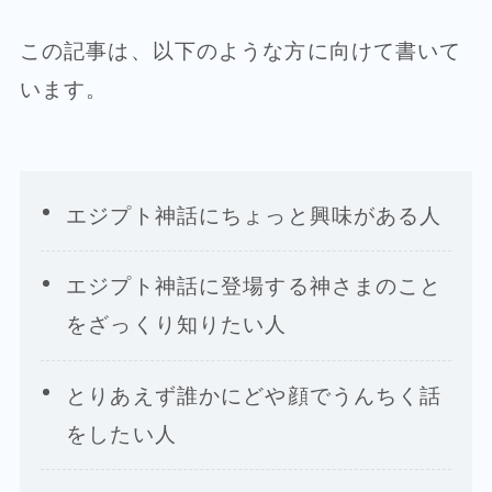
この記事は、以下のような方に向けて書いて
います。
エジプト神話にちょっと興味がある人
エジプト神話に登場する神さまのこと
をざっくり知りたい人
とりあえず誰かにどや顔でうんちく話
をしたい人