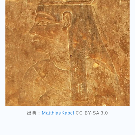
出典：
MatthiasKabel
CC BY-SA 3.0