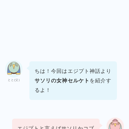
ちは！今回はエジプト神話より
サソリの女神セルケト
を紹介す
とと(父)
るよ！
エジプトと言えばサソリかコブ