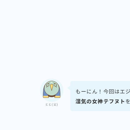
もーにん！今回はエ
湿気の女神テフヌト
とと(父)