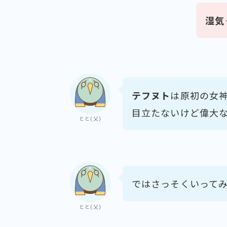
湿気
テフヌト
は原初の女神
目立たないけど偉大
とと(父)
ではさっそくいって
とと(父)