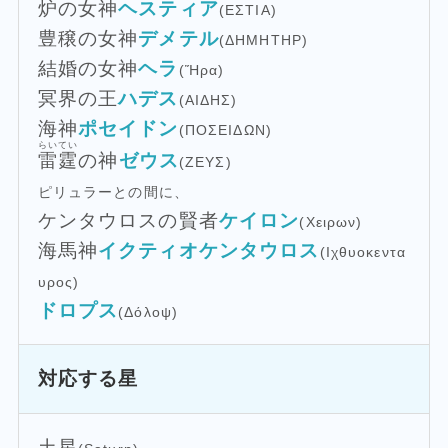
炉の女神
ヘスティア
(ΕΣΤΙΑ)
豊穣の女神
デメテル
(ΔΗΜΗΤΗΡ)
結婚の女神
ヘラ
(Ἥρα)
冥界の王
ハデス
(ΑΙΔΗΣ)
海神
ポセイドン
(ΠΟΣΕΙΔΩΝ)
らいてい
雷霆
の神
ゼウス
(ΖΕΥΣ)
ピリュラーとの間に、
ケンタウロスの賢者
ケイロン
(Χειρων)
海馬神
イクティオケンタウロス
(Ιχθυοκεντα
υρος)
ドロプス
(Δόλοψ)
対応する星
土星