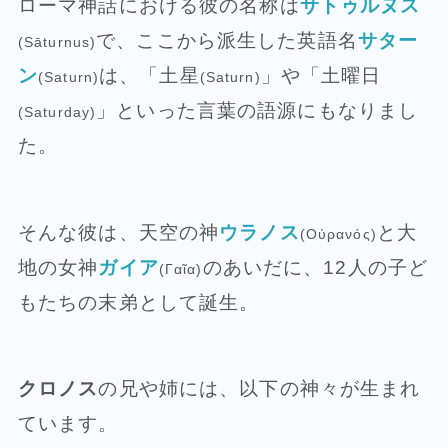
ローマ神話における彼の名称は
サトゥルヌス
で、ここから派生した英語名
サター
(Sāturnus)
ン
は、「土星
」や「土曜日
(Saturn)
(Saturn)
」といった言葉の語源にもなりまし
(Saturday)
た。
そんな彼は、天空の神
ウラノス
と大
(Οὐρανός)
地の女神
ガイア
のあいだに、12人の子ど
(Γαῖα)
もたちの末弟として誕生。
クロノス
の兄や姉には、以下の神々が生まれ
ています。