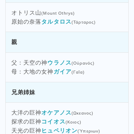
オトリス山
(Mount Othrys)
原始の奈落
タルタロス
(Τάρταρος)
親
父：天空の神
ウラノス
(Οὐρανός)
母：大地の女神
ガイア
(Γαῖα)
兄弟姉妹
大洋の巨神
オケアノス
(Ωκεανος)
探求の巨神
コイオス
(Κοιος)
天光の巨神
ヒュペリオン
(Ὑπεριων)