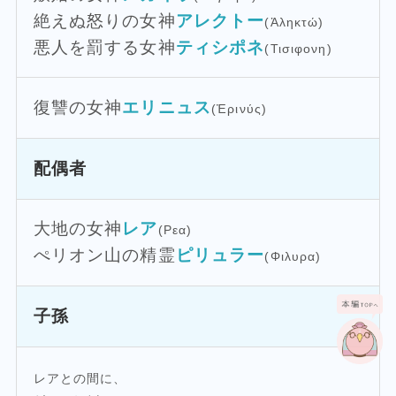
絶えぬ怒りの女神
アレクトー
(Ἀληκτώ)
悪人を罰する女神
ティシポネ
(Τισιφονη)
復讐の女神
エリニュス
(Ἐρινύς)
配偶者
大地の女神
レア
(Ρεα)
ぺリオン山の精霊
ピリュラー
(Φιλυρα)
子孫
レアとの間に、