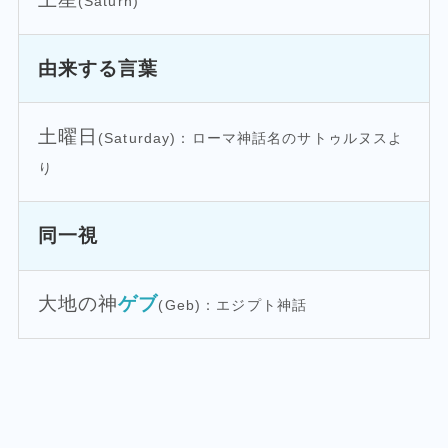
(Saturn)
由来する言葉
土曜日
(Saturday)：ローマ神話名のサトゥルヌスよ
り
同一視
大地の神
ゲブ
(Geb)：エジプト神話