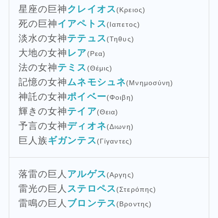
星座の巨神
クレイオス
(Κρειος)
死の巨神
イアペトス
(Ιαπετος)
淡水の女神
テテュス
(Τηθυς)
大地の女神
レア
(Ρεα)
法の女神
テミス
(Θέμις)
記憶の女神
ムネモシュネ
(Μνημοσύνη)
神託の女神
ポイベー
(Φοιβη)
輝きの女神
テイア
(Θεια)
予言の女神
ディオネ
(Διωνη)
巨人族
ギガンテス
(Γίγαντες)
落雷の巨人
アルゲス
(Αργης)
雷光の巨人
ステロペス
(Στερόπης)
雷鳴の巨人
ブロンテス
(Βροντης)