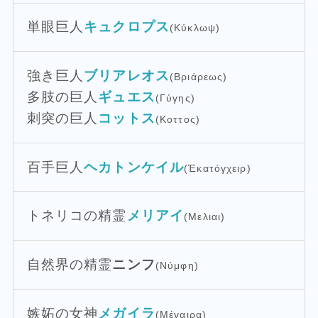
単眼巨人
キュクロプス
(Κύκλωψ)
強き巨人
ブリアレオス
(Βριάρεως)
多肢の巨人
ギュエス
(Γύγης)
刺突の巨人
コットス
(Κοττος)
百手巨人
ヘカトンケイル
(Ἑκατόγχειρ)
トネリコの精霊
メリアイ
(Μελιαι)
自然界の精霊
ニンフ
(Νύμφη)
嫉妬の女神
メガイラ
(Μέγαιρα)