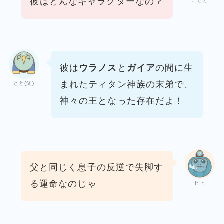
彼はどんなキャラクターなの？
ことと
彼は
ウラノス
と
ガイア
の間に生
まれたティタン神族
の末弟で、
とと(父)
神々の王となった存在だよ！
父と同じく息子の反逆で失脚す
る運命なのじゃ
ヒヒ