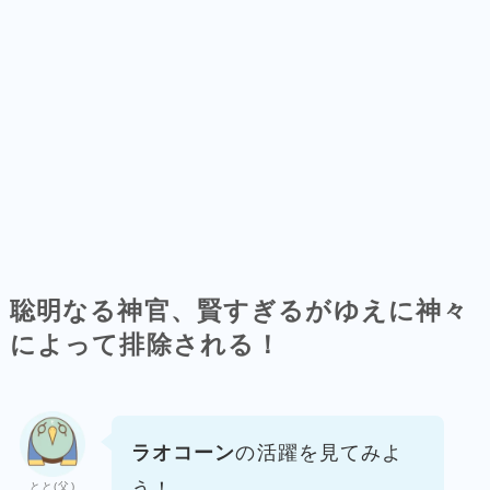
聡明なる神官、賢すぎるがゆえに
神々
によって排除される！
ラオコーン
の活躍を見てみよ
う！
とと(父)