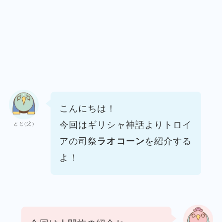
こんにちは！
今回はギリシャ神話より
トロイ
とと(父)
アの司祭
ラオコーン
を紹介する
よ！