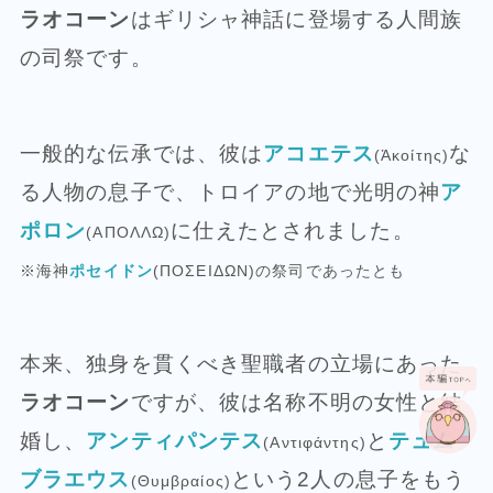
ラオコーン
はギリシャ神話に登場する人間族
の司祭です。
一般的な伝承では、彼は
アコエテス
な
(Ἀκοίτης)
る人物の息子で、トロイアの地で光明の神
ア
ポロン
に仕えたとされました。
(ΑΠΟΛΛΩ)
※海神
ポセイドン
(ΠΟΣΕΙΔΩΝ)の祭司であったとも
本来、独身を貫くべき聖職者の立場にあった
ラオコーン
ですが、彼は名称不明の女性と結
婚し、
アンティパンテス
と
テュム
(Αντιφάντης)
ブラエウス
という2人の息子をもう
(Θυμβραίος)