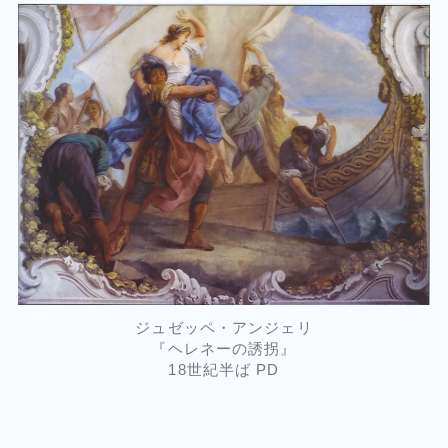
ジュゼッペ・アンジェリ
『ヘレネーの誘拐』
18世紀半ば PD