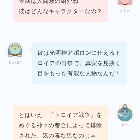
今回は人間族の紹介ね
彼はどんなキャラクターなの？
ことと
彼は光明神
アポロン
に仕えるト
ロイアの司祭で、
真実を見抜く
とと(父)
目をもった有能な人物なんだ！
とはいえ、「トロイア戦争」を
めぐる神々の都合
によって排除
ヒヒ
された、気の毒な男なのじゃ