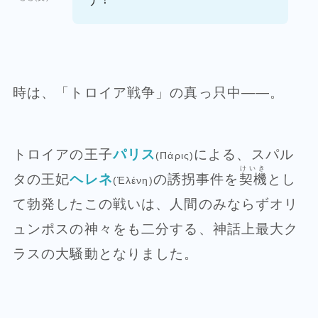
時は、「トロイア戦争」の真っ只中――。
トロイアの王子
パリス
による、スパル
(Πάρις)
けいき
タの王妃
ヘレネ
の誘拐事件を
契機
とし
(Ἑλένη)
て勃発したこの戦いは、人間のみならずオリ
ュンポスの神々をも二分する、神話上最大ク
ラスの大騒動となりました。