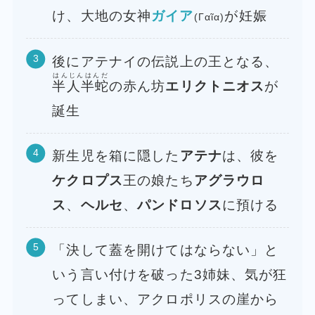
け、大地の女神
ガイア
が妊娠
(Γαῖα)
後にアテナイの伝説上の王となる、
はんじんはんだ
半人半蛇
の赤ん坊
エリクトニオス
が
誕生
新生児を箱に隠した
アテナ
は、彼を
ケクロプス
王の娘たち
アグラウロ
ス
、
ヘルセ
、
パンドロソス
に預ける
「決して蓋を開けてはならない」と
いう言い付けを破った3姉妹、気が狂
ってしまい、アクロポリスの崖から