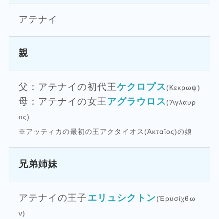
アテナイ
親
父：アテナイの初代王
ケクロプス
(Κεκρωψ)
母：アテナイの女王
アグラウロス
(Ἄγλαυρ
ος)
※アッティカの最初の王アクタイオス(Ἀκταῖος)の娘
兄弟姉妹
アテナイの王子
エリュシクトン
(Ἐρυσίχθω
ν)