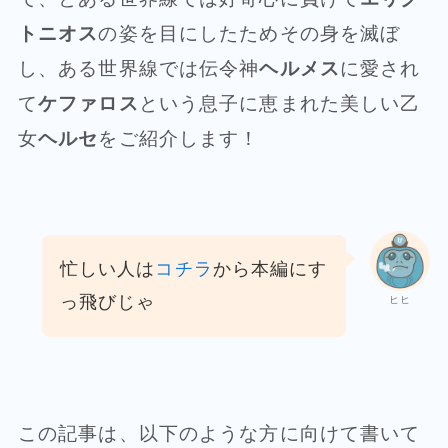
トニオス
の姿を目にしたためその身を滅ぼ
し、ある世界線では伝令神
ヘルメス
に愛され
て
ケファロス
という息子に恵まれた美しい乙
女
ヘルセ
をご紹介します！
忙しい人は
コチラ
から本編にす
っ飛びじゃ
ヒヒ
この記事は、以下のような方に向けて書いて