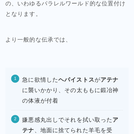
の、いわゆるパラレルワールド的な位置付け
となります。
より一般的な伝承では、
急に欲情した
ヘパイストス
が
アテナ
に襲いかかり、その太ももに鍛冶神
の体液が付着
嫌悪感丸出しでそれを拭い取った
ア
テナ
、地面に捨てられた羊毛を受