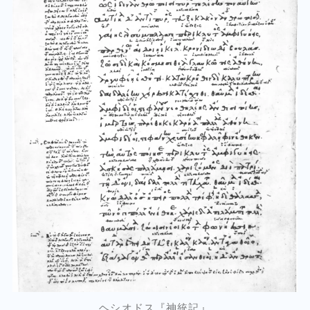
ヘシオドス『神統記』