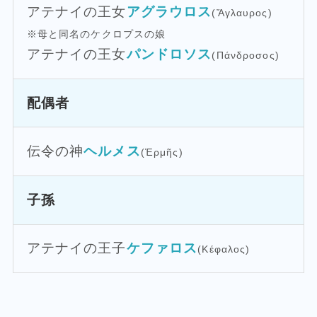
アテナイの王女
アグラウロス
(Ἄγλαυρος)
※母と同名のケクロプスの娘
アテナイの王女
パンドロソス
(Πάνδροσος)
配偶者
伝令の神
ヘルメス
(Ἑρμῆς)
子孫
アテナイの王子
ケファロス
(Κέφαλος)