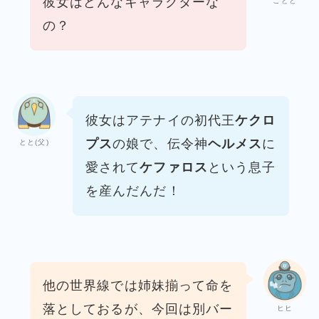
彼女はどんなキャラクターな
ことと
の？
彼女はアテナイの初代王
ケクロ
プス
の娘で、
伝令神
ヘルメス
に
とと(父)
愛されて
ケファロス
という息子
を産んだんだ！
他の世界線では姉妹揃って命を
落としておるが、
今回は別バー
ヒヒ