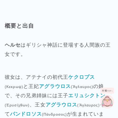
概要と出自
ヘルセ
はギリシャ神話に登場する人間族の王
女です。
彼女は、アテナイの初代王
ケクロプス
と王妃
アグラウロス
の娘
(Κεκρωψ)
(Ἄγλαυρος)
で、その兄弟姉妹には王子
エリュシクトン
、王女
アグラウロス
そし
(Ἐρυσίχθων)
(Ἄγλαυρος)
て
パンドロソス
が生まれていま
(Πάνδροσος)