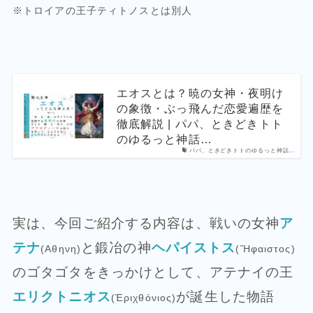
※トロイアの王子ティトノスとは別人
エオスとは？暁の女神・夜明け
の象徴・ぶっ飛んだ恋愛遍歴を
徹底解説 | パパ、ときどきトト
のゆるっと神話…
パパ、ときどきトトのゆるっと神話…
実は、今回ご紹介する内容は、戦いの女神
ア
テナ
と鍛冶の神
ヘパイストス
(Αθηνη)
(Ἥφαιστος)
のゴタゴタをきっかけとして、アテナイの王
エリクトニオス
が誕生した物語
(Ἐριχθόνιος)