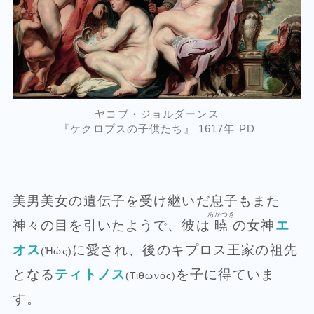
ヤコブ・ジョルダーンス
『ケクロプスの子供たち』 1617年 PD
美男美女の遺伝子を受け継いだ息子もまた
あかつき
神々の目を引いたようで、彼は
暁
の女神
エ
オス
に愛され、後のキプロス王家の祖先
(Ἠώς)
となる
ティトノス
を子に得ていま
(Τιθωνός)
す。