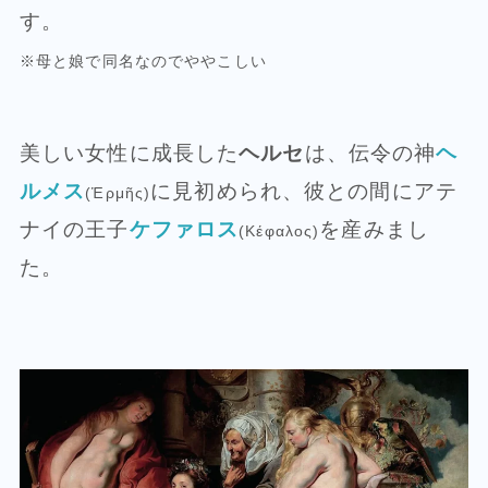
す。
※母と娘で同名なのでややこしい
美しい女性に成長した
ヘルセ
は、伝令の神
ヘ
ルメス
に見初められ、彼との間にアテ
(Ἑρμῆς)
ナイの王子
ケファロス
を産みまし
(Κέφαλος)
た。