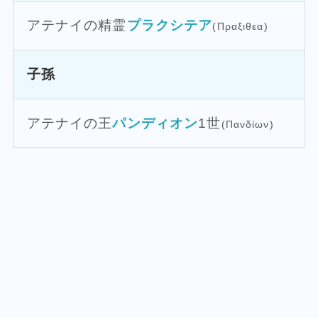
アテナイの精霊
プラクシテア
(Πραξιθεα)
子孫
アテナイの王
パンディオン
1世
(Πανδίων)