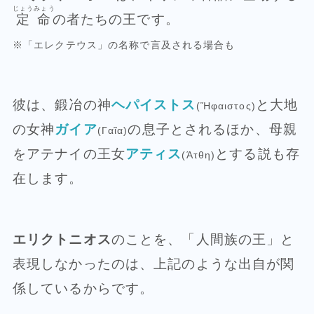
じょうみょう
定命
の者たちの王です。
※「エレクテウス」の名称で言及される場合も
彼は、鍛冶の神
ヘパイストス
と大地
(Ἥφαιστος)
の女神
ガイア
の息子とされるほか、母親
(Γαῖα)
をアテナイの王女
アティス
とする説も存
(Άτθη)
在します。
エリクトニオス
のことを、「人間族の王」と
表現しなかったのは、上記のような出自が関
係しているからです。