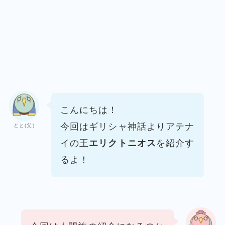
こんにちは！
今回はギリシャ神話より
アテナ
とと(父)
イの王
エリクトニオス
を紹介す
るよ！