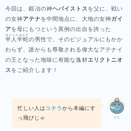
今回は、鍛冶の神
ヘパイストス
を父に、戦い
の女神
アテナ
を中間地点に、大地の女神
ガイ
ア
を母にもつという異例の出自を誇った
はんじんはんだ
半人半蛇
の男性で、そのビジュアルにもかか
わらず、誰からも尊敬される偉大なアテナイ
の王となった地味に有能な逸材
エリクトニオ
ス
をご紹介します！
忙しい人は
コチラ
から本編にす
っ飛びじゃ
ヒヒ