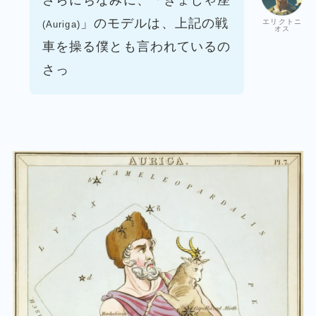
さらにちなみに、「ぎょしゃ座
」のモデルは、
上記の戦
エリクトニ
(Auriga)
オス
車を操る僕とも言われているの
さっ