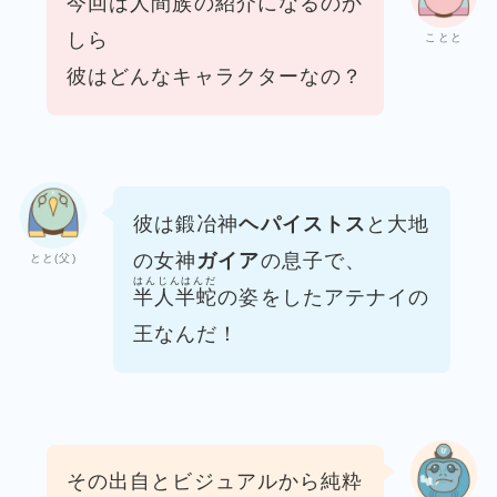
今回は人間族の紹介になるのか
しら
ことと
彼はどんなキャラクターなの？
彼は鍛冶神
ヘパイストス
と大地
の女神
ガイア
の息子で、
とと(父)
はんじんはんだ
半人半蛇
の姿をしたアテナイの
王なんだ！
その出自とビジュアルから純粋