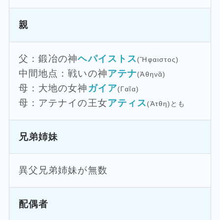
親
父：鍛冶の神
ヘパイストス
(Ἥφαιστος)
中間地点：戦いの神
アテナ
(Ἀθηνᾶ)
母：大地の女神
ガイア
(Γαῖα)
母：アテナイの王女
アティス
(Άτθη)とも
兄弟姉妹
異父兄弟姉妹が無数
配偶者