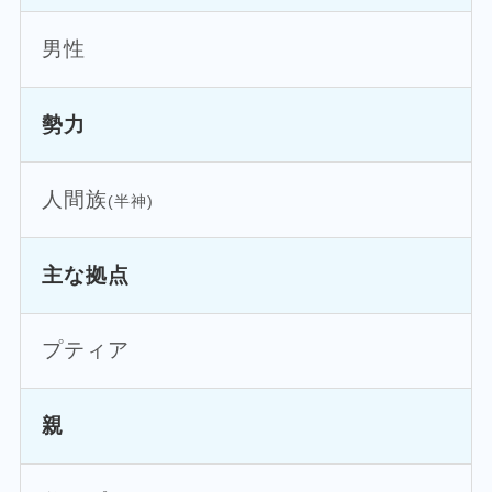
男性
勢力
人間族
(半神)
主な拠点
プティア
親