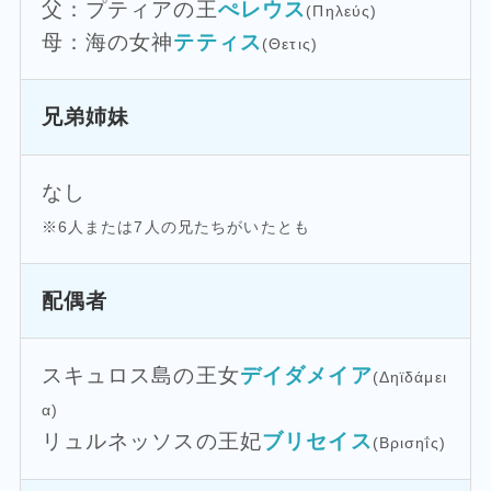
父：プティアの王
ぺレウス
(Πηλεύς)
母：海の女神
テティス
(Θετις)
兄弟姉妹
なし
※6人または7人の兄たちがいたとも
配偶者
スキュロス島の王女
デイダメイア
(Δηϊδάμει
α)
リュルネッソスの王妃
ブリセイス
(Βρισηΐς)