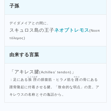
子孫
デイダメイアとの間に、
スキュロス島の王子
ネオプトレモス
(Νεοπ
τόλεμος)
由来する言葉
「アキレス腱
」
(Achilles’ tendon)
ふくらはぎ
かかと
：足にある
脹脛
の腓腹筋・ヒラメ筋を
踵
の骨にある
踵骨隆起に付着させる腱。「致命的な弱点」の意。ア
キレウスの名称とその逸話から。