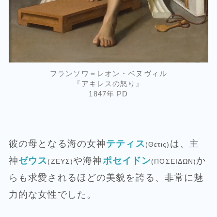
フランソワ＝レオン・ベヌヴィル
『アキレスの怒り』
1847年 PD
彼の母となる海の女神
テティス
は、主
(Θετις)
神
ゼウス
や海神
ポセイドン
か
(ΖΕΥΣ)
(ΠΟΣΕΙΔΩΝ)
らも求愛されるほどの美貌を誇る、非常に魅
力的な女性でした。