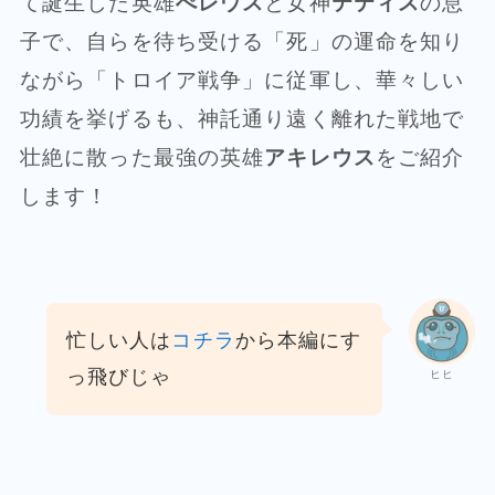
て誕生した英雄
ぺレウス
と女神
テティス
の息
子で、自らを待ち受ける「死」の運命を知り
ながら「トロイア戦争」に従軍し、華々しい
功績を挙げるも、神託通り遠く離れた戦地で
壮絶に散った最強の英雄
アキレウス
をご紹介
します！
忙しい人は
コチラ
から本編にす
っ飛びじゃ
ヒヒ