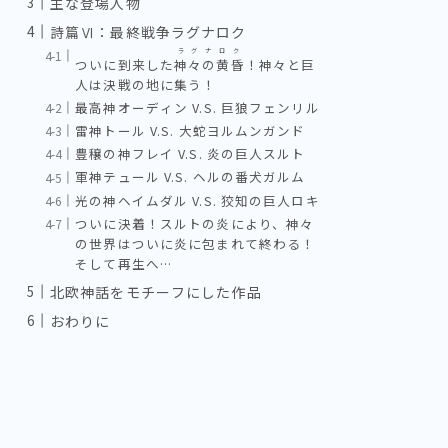
主な登場人物
詩篇Ⅵ：最終戦争ラグナロク
ラグナロク
ついに到来した
神々の黄昏
！神々と巨
人は決戦の地に集う！
最高神オーディン V.S. 巨狼フェンリル
雷神トール V.S. 大蛇ヨルムンガンド
豊穣の神フレイ V.S. 炎の巨人スルト
軍神テュール V.S. ヘルの番犬ガルム
光の神ヘイムダル V.S. 狡知の巨人ロキ
ついに決着！スルトの炎により、神々
の世界はついに炎に包まれて終わる！
そして再生へ…
北欧神話をモチーフにした作品
おわりに