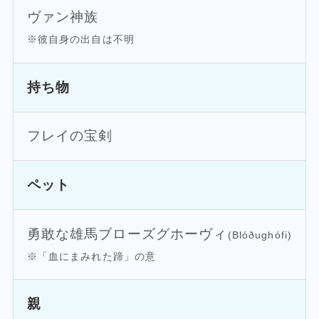
ヴァン神族
※彼自身の出自は不明
持ち物
フレイの宝剣
ペット
勇敢な雄馬ブローズグホーヴィ
(Blóðughófi)
※「血にまみれた蹄」の意
親