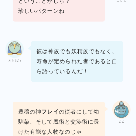
ということかしら？
ことと
珍しいパターンね
彼は神族でも妖精族でもなく、
寿命が定められた者であると自
とと(父)
ら語っているんだ！
豊穣の神
フレイ
の従者にして幼
馴染、
そして魔術と交渉術に長
ヒヒ
けた有能な人物なのじゃ