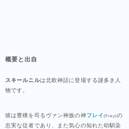
概要と出自
スキールニル
は北欧神話に登場する謎多き人
物です。
彼は豊穣を司るヴァン神族の神
フレイ
の
(Frey)
忠実な従者であり、また気心の知れた幼馴染