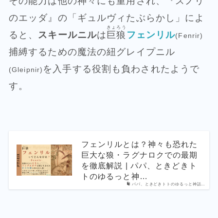
その能力は他の神々にも重用され、『スノリ
のエッダ』の「ギュルヴィたぶらかし」によ
きょろう
ると、
スキールニル
は
巨狼
フェンリル
(Fenrir)
捕縛するための魔法の紐グレイプニル
を入手する役割も負わされたようで
(Gleipnir)
す。
フェンリルとは？神々も恐れた
巨大な狼・ラグナロクでの最期
を徹底解説 | パパ、ときどきト
トのゆるっと神…
パパ、ときどきトトのゆるっと神話…