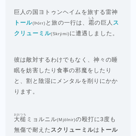
巨人の国ヨトゥンヘイムを旅する雷神
しも
トール
と旅の一行は、
霜
の巨人
ス
(Þórr)
クリューミル
に遭遇しました。
(Skrými)
彼は敵対するわけでもなく、神々の睡
眠を妨害したり食事の邪魔をしたり
と、割と陰湿にメンタルを削りにかか
ります。
おおつち
大槌
ミョルニル
の殴打に3度も
(Mjölnir)
無傷で耐えた
スクリューミル
は
トール