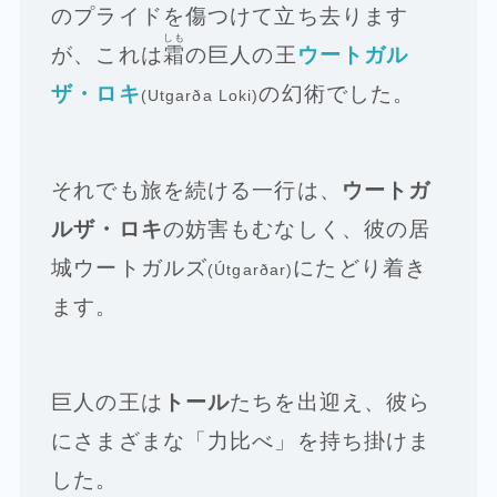
のプライドを傷つけて立ち去ります
しも
が、これは
霜
の巨人の王
ウートガル
ザ・ロキ
の幻術でした。
(Utgarða Loki)
それでも旅を続ける一行は、
ウートガ
ルザ・ロキ
の妨害もむなしく、彼の居
城ウートガルズ
にたどり着き
(Útgarðar)
ます。
巨人の王は
トール
たちを出迎え、彼ら
にさまざまな「力比べ」を持ち掛けま
した。