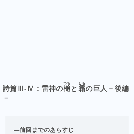
つち
しも
詩篇Ⅲ-Ⅳ：雷神の
槌
と
霜
の巨人－後編
－
―前回までのあらすじ