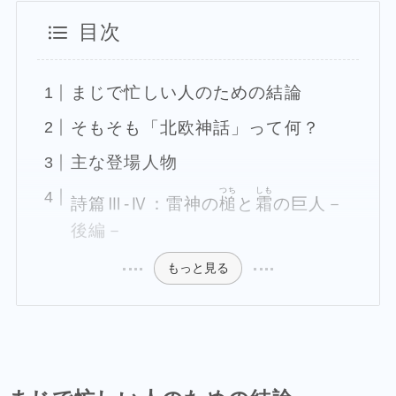
目次
まじで忙しい人のための結論
そもそも「北欧神話」って何？
主な登場人物
つち
しも
詩篇Ⅲ-Ⅳ：雷神の
槌
と
霜
の巨人－
後編－
もっと見る