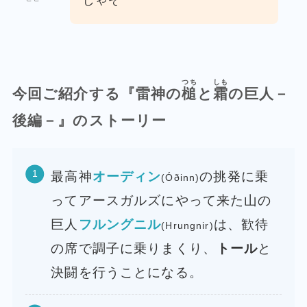
じゃぞ
つち
しも
今回ご紹介する『雷神の
槌
と
霜
の巨人－
後編－』のストーリー
最高神
オーディン
の挑発に乗
(Óðinn)
ってアースガルズにやって来た山の
巨人
フルングニル
は、歓待
(Hrungnir)
の席で調子に乗りまくり、
トール
と
決闘を行うことになる。