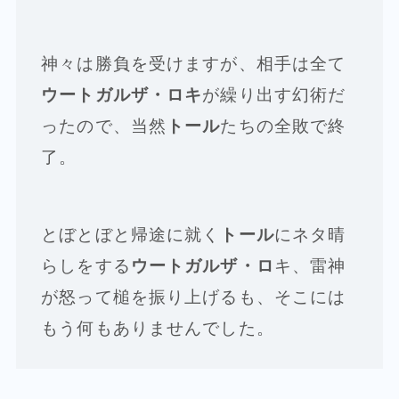
神々は勝負を受けますが、相手は全て
ウートガルザ・ロキ
が繰り出す幻術だ
ったので、当然
トール
たちの全敗で終
了。
とぼとぼと帰途に就く
トール
にネタ晴
らしをする
ウートガルザ・ロ
キ、雷神
が怒って槌を振り上げるも、そこには
もう何もありませんでした。