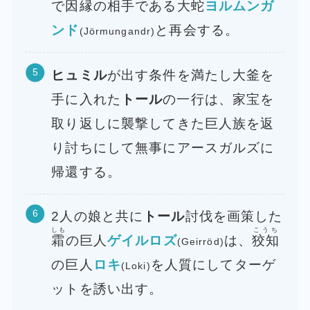
で因縁の相手である大蛇
ヨルムンガ
ンド
と再会する。
(Jörmungandr)
ヒュミル
が出す条件を満たし大釜を
手に入れた
トール
の一行は、家宝を
取り返しに襲撃してきた巨人族を返
り討ちにして無事にアースガルズに
帰還する。
2人の娘と共に
トール
討伐を画策した
しも
こうち
霜
の巨人
ゲイルロズ
は、
狡知
(Geirröd)
の巨人
ロキ
を人質にしてターゲ
(Loki)
ットを誘い出す。