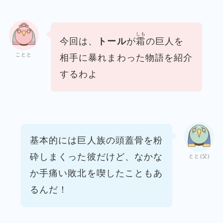
しも
今回は、
トール
が
霜
の巨人を
ことと
相手に
暴れまわった物語を紹介
するわよ
基本的には巨人族の頭蓋骨を粉
砕しまくった彼だけど、
なかな
とと(父)
か手痛い敗北を喫したこともあ
るんだ！