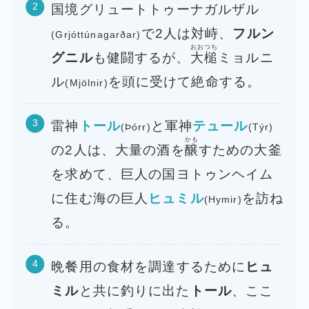
国境グリュートトゥーナガルザル
で2人は対峙、
フルン
(Grjóttúnagarðar)
おおつち
グニル
も健闘するが、
大槌
ミョルニ
ル
を頭に受けて絶命する。
(Mjölnir)
雷神
トール
と軍神
テュール
(Þórr)
(Týr)
かも
の2人は、大量の酒を
醸
すための大釜
を求めて、巨人の国ヨトゥンヘイム
に住む海の巨人
ヒュミル
を訪ね
(Hymir)
る。
晩餐用の食材を調達するために
ヒュ
ミル
と共に釣りに出た
トール
、ここ