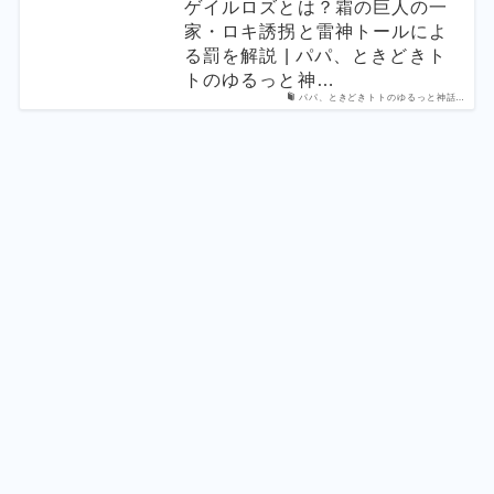
ゲイルロズとは？霜の巨人の一
家・ロキ誘拐と雷神トールによ
る罰を解説 | パパ、ときどきト
トのゆるっと神…
パパ、ときどきトトのゆるっと神話…