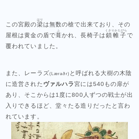
はり
この宮殿の
梁
は無数の槍で出来ており、その
ふ
くさりかたびら
屋根は黄金の盾で
葺
かれ、長椅子は
鎖帷子
で
覆われていました。
また、レーラズ
と呼ばれる大樹の木陰
(Læraðr)
に造営された
ヴァルハラ
宮には540もの扉が
あり、そこからは1度に800人ずつの戦士が出
入りできるほど、堂々たる造りだったと言わ
れています。