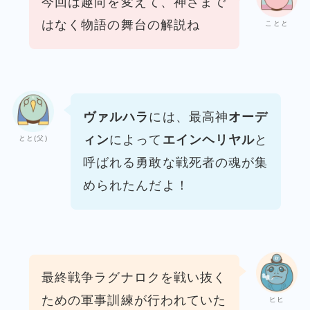
今回は趣向を変えて、神さまで
はなく物語の舞台の解説ね
ことと
ヴァルハラ
には、最高神
オーデ
ィン
によって
エインヘリヤル
と
とと(父)
呼ばれる勇敢な戦死者の魂が集
められたんだよ！
最終戦争ラグナロクを戦い抜く
ための
軍事訓練が行われていた
ヒヒ