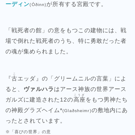
ーディン
が所有する宮殿です。
(Óðinn)
「戦死者の館」の意をもつこの建物には、戦
場で倒れた戦死者のうち、特に勇敢だった者
の魂が集められました。
こ
『
古
エッダ』の「グリームニルの言葉」によ
ると、
ヴァルハラ
はアース神族の世界アース
こうざ
ガルズに建造された12の
高座
をもつ男神たち
の神殿グラズヘイム*
の敷地内にあ
(Glaðsheimr)
ったとされています。
※「喜びの世界」の意