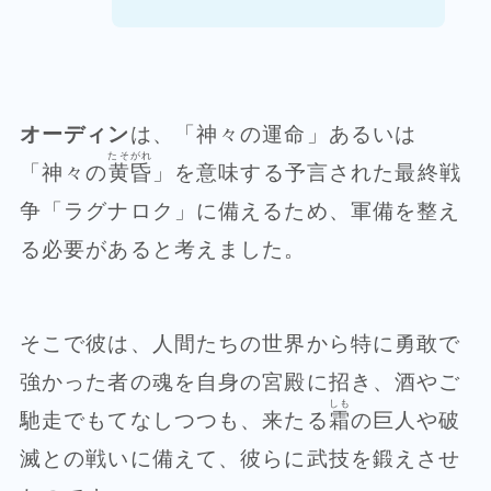
オーディン
は、「神々の運命」あるいは
たそがれ
「神々の
黄昏
」を意味する予言された最終戦
争「ラグナロク」に備えるため、軍備を整え
る必要があると考えました。
そこで彼は、人間たちの世界から特に勇敢で
強かった者の魂を自身の宮殿に招き、酒やご
しも
馳走でもてなしつつも、来たる
霜
の巨人や破
滅との戦いに備えて、彼らに武技を鍛えさせ