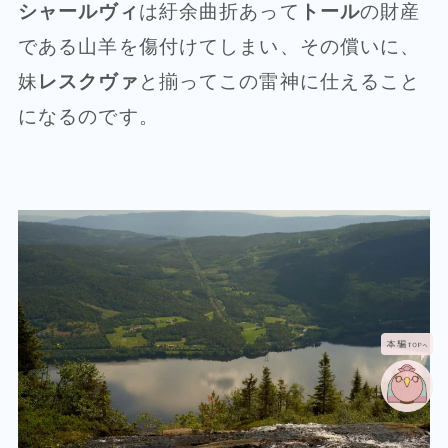
シャールヴィ
は紆余曲折あって
トール
の財産
である山羊を傷付けてしまい、その償いに、
妹
レスクヴァ
と揃ってこの雷神に仕えること
になるのです。