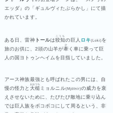
エッダ』の「ギュルヴィたぶらかし」にて描
かれています。
こうち
ある日、雷神
トール
は
狡知
の巨人
ロキ
を
(Loki)
ひ
旅のお供に、2頭の山羊が
牽
く車に乗って巨
人の国ヨトゥンヘイムを目指していました。
アース神族最強とも呼ばれたこの男には、自
おおつち
慢の怪力と
大槌
ミョルニル
の威力を衰
(Mjölnir)
えさせないために、たびたび敵地に乗り込ん
では巨人族をボコボコにして周るという、非