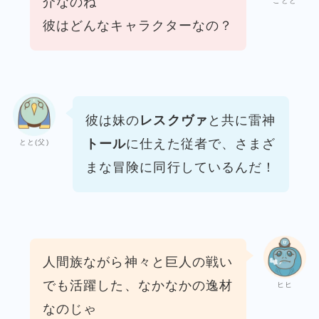
介なのね
ことと
彼はどんなキャラクターなの？
彼は妹の
レスクヴァ
と共に雷神
トール
に仕えた従者で、
さまざ
とと(父)
まな冒険に同行しているんだ！
人間族ながら神々と巨人の戦い
でも活躍した、
なかなかの逸材
ヒヒ
なのじゃ