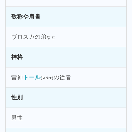
敬称や肩書
ヴロスカの弟
など
神格
雷神
トール
の従者
(Þórr)
性別
男性