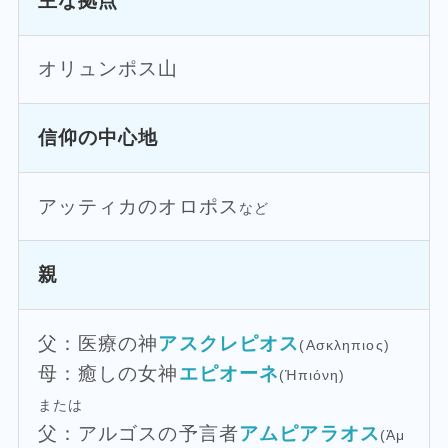
主な拠点
オリュンポス山
信仰の中心地
アッティカのオロポス
など
親
父：医療の神
アスクレピオス
(Ασκληπιος)
母：癒しの女神
エピオーネ
(Ἠπιόνη)
または
父：アルゴスの予言者
アムピアラオス
(Ἀμ