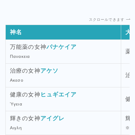
スクロールできます
神名
大
万能薬の女神
パナケイア
薬
Πανακεια
治療の女神
アケソ
治
Ακεσο
健康の女神
ヒュギエイア
健
Ὑγεια
輝きの女神
アイグレ
輝
Αιγλη
※復