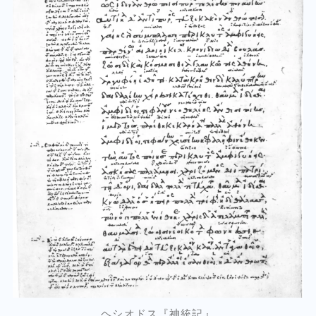
ヘシオドス『神統記』