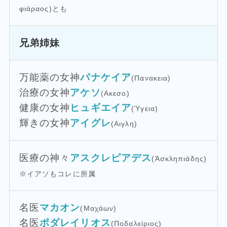
φιάραος)とも
兄弟姉妹
万能薬の女神
パナケイア
(Πανακεια)
治療の女神
アケソ
(Ακεσο)
健康の女神
ヒュギエイア
(Ὑγεια)
輝きの女神
アイグレ
(Αιγλη)
医療の神々
アスクレピアデス
(Ἀσκληπιάδης)
※イアソもコレに所属
名医
マカオン
(Μαχάων)
名医
ポダレイリオス
(Ποδαλείριος)