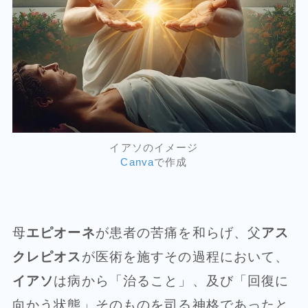
イアソのイメージ
Canva
で作成
母
エピオーネ
が患者の苦痛を和らげ、父
アス
クレピオス
が医術を施すその過程において、
イアソ
は病から「治ること」、及び「回復に
向かう状態」そのものを司る神格であったと