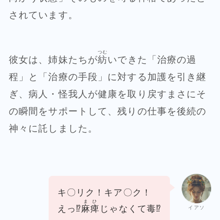
されています。
つむ
彼女は、姉妹たちが
紡
いできた「治療の過
程」と「治療の手段」に対する加護を引き継
ぎ、病人・怪我人が健康を取り戻すまさにそ
の瞬間をサポートして、残りの仕事を後続の
神々に託しました。
キ〇リク！キア〇ク！
まひ
えっ⁉
麻痺
じゃなくて毒⁉
イアソ