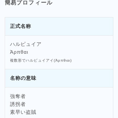
簡易プロフィール
正式名称
ハルピュイア
Ἁρπθαι
複数形でハルピュイアイ(Ἁρπθιαι)
名称の意味
強奪者
誘拐者
素早い盗賊