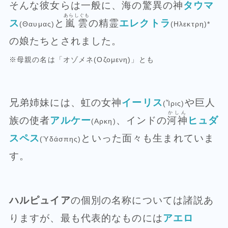
そんな彼女らは一般に、海の驚異の神
タウマ
あらしぐも
ス
と
嵐雲
の精霊
エレクトラ
(Θαυμας)
(Ηλεκτρη)*
の娘たちとされました。
※母親の名は「オゾメネ(Οζομενη)」とも
兄弟姉妹には、虹の女神
イーリス
や巨人
(Ἶρις)
かしん
族の使者
アルケー
、インドの
河神
ヒュダ
(Αρκη)
スペス
といった面々も生まれていま
(Ὑδάσπης)
す。
ハルピュイア
の個別の名称については諸説あ
りますが、最も代表的なものには
アエロ