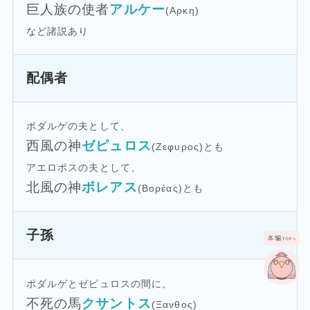
巨人族の使者
アルケー
(Αρκη)
など諸説あり
配偶者
ポダルゲの夫として、
西風の神
ゼピュロス
(Ζεφυρος)とも
アエロポスの夫として、
北風の神
ボレアス
(Βορέας)とも
子孫
ポダルゲとゼピュロスの間に、
不死の馬
クサントス
(Ξανθος)