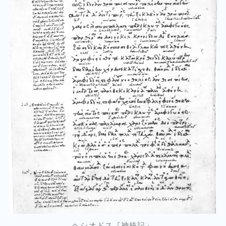
ヘシオドス『神統記』