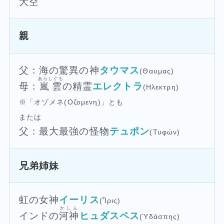
大空
親
父：海の驚異の神
タウマス
(Θαυμας)
あらしぐも
母：
嵐雲
の精霊
エレクトラ
(Ηλεκτρη)
※「オゾメネ(Οζομενη)」とも
または
父：最大最強の怪物
テュポン
(Τυφών)
兄弟姉妹
虹の女神
イーリス
(Ἶρις)
かしん
インドの
河神
ヒュダスペス
(Ὑδάσπης)