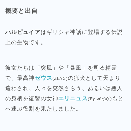
概要と出自
ハルピュイア
はギリシャ神話に登場する伝説
上の生物です。
彼女たちは「突風」や「暴風」を司る精霊
で、最高神
ゼウス
の猟犬として天より
(ΖΕΥΣ)
遣わされ、人々を突然さらう、あるいは悪人
の身柄を復讐の女神
エリニュス
のもと
(Ἐρινύς)
へ運ぶ役割を果たしました。