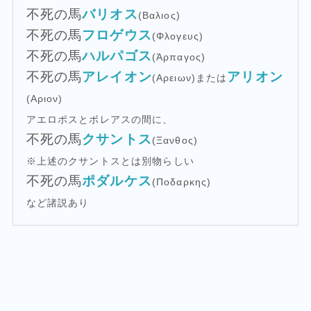
不死の馬
バリオス
(Βαλιος)
不死の馬
フロゲウス
(Φλογευς)
不死の馬
ハルパゴス
(Ἁρπαγος)
不死の馬
アレイオン
アリオン
(Αρειων)または
(Αριον)
アエロポスとボレアスの間に、
不死の馬
クサントス
(Ξανθος)
※上述のクサントスとは別物らしい
不死の馬
ポダルケス
(Ποδαρκης)
など諸説あり