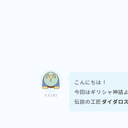
こんにちは！
今回はギリシャ神話
とと(父)
伝説の工匠
ダイダロ