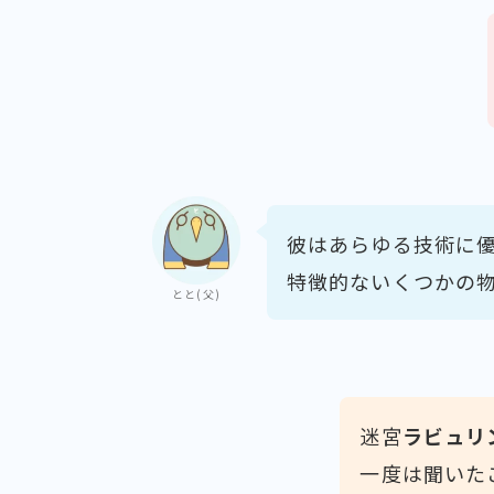
彼はあらゆる技術に
特徴的ないくつかの
とと(父)
迷宮
ラビュリ
一度は聞いた