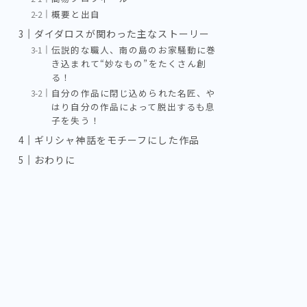
概要と出自
ダイダロスが関わった主なストーリー
伝説的な職人、南の島のお家騒動に巻
き込まれて“妙なもの”をたくさん創
る！
自分の作品に閉じ込められた名匠、や
はり自分の作品によって脱出するも息
子を失う！
ギリシャ神話をモチーフにした作品
おわりに