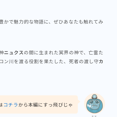
豊かで魅力的な物語に、ぜひあなたも触れてみ
神
ニュクス
の間に生まれた冥界の神で、亡霊た
ロン川を渡る役割を果たした、死者の渡し守
カ
は
コチラ
から本編にすっ飛びじゃ
ヒヒ