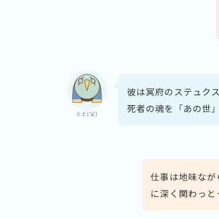
彼は冥府のステュク
死者の魂を「あの世
とと(父)
仕事は地味なが
に深く関わっと