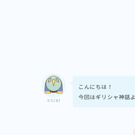
こんにちは！
今回はギリシャ神話
とと(父)