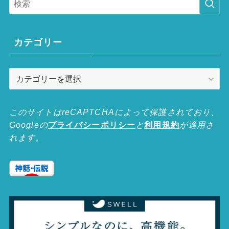
カテゴリー
カ
テ
ゴ
リ
このサイトはreCAPTCHAによって保護されており、
ー
Googleの
プライバシーポリシー
と
利用規約
が適用さ
れます。