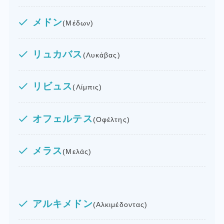
メドン
(Μέδων)
リュカバス
(Λυκάβας)
リビュス
(Λίμπις)
オフェルテス
(Οφέλτης)
メラス
(Μελάς)
アルキメドン
(Αλκιμέδοντας)