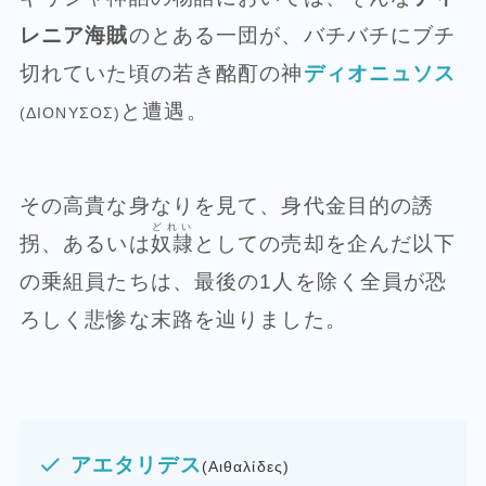
レニア海賊
のとある一団が、バチバチにブチ
切れていた頃の若き酩酊の神
ディオニュソス
と遭遇。
(ΔΙΟΝΥΣΟΣ)
その高貴な身なりを見て、身代金目的の誘
どれい
拐、あるいは
奴隷
としての売却を企んだ以下
の乗組員たちは、最後の1人を除く全員が恐
ろしく悲惨な末路を辿りました。
アエタリデス
(Αιθαλίδες)