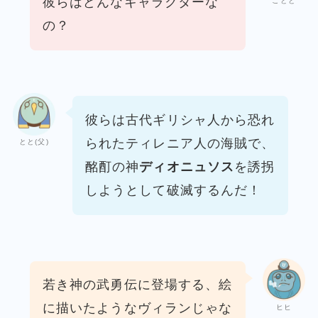
彼らはどんなキャラクターな
ことと
の？
彼らは古代ギリシャ人から恐れ
られたティレニア人の海賊で、
とと(父)
酩酊の神
ディオニュソス
を誘拐
しようとして破滅するんだ！
若き神の武勇伝に登場する、絵
に描いたようなヴィランじゃな
ヒヒ