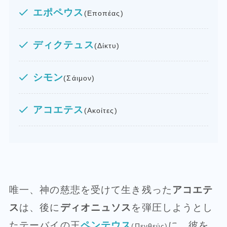
エポペウス
(Εποπέας)
ディクテュス
(Δίκτυ)
シモン
(Σάιμον)
アコエテス
(Ακοίτες)
唯一、神の慈悲を受けて生き残った
アコエテ
ス
は、後に
ディオニュソス
を弾圧しようとし
たテーバイの王
ペンテウス
に、彼を
(Πενθεύς)