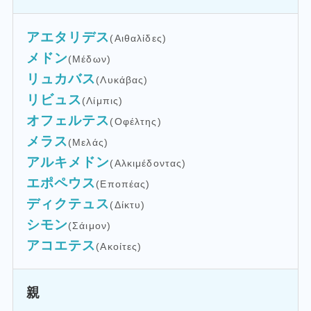
アエタリデス
(Αιθαλίδες)
メドン
(Μέδων)
リュカバス
(Λυκάβας)
リビュス
(Λίμπις)
オフェルテス
(Οφέλτης)
メラス
(Μελάς)
アルキメドン
(Αλκιμέδοντας)
エポペウス
(Εποπέας)
ディクテュス
(Δίκτυ)
シモン
(Σάιμον)
アコエテス
(Ακοίτες)
親