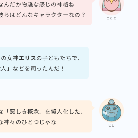
なんだか物騒な感じの神格ね
彼らはどんなキャラクターなの？
ことと
和の女神
エリス
の子どもたちで、
殺人」などを司ったんだ！
な「悪しき概念」を擬人化した、
な神々のひとつじゃな
ヒヒ