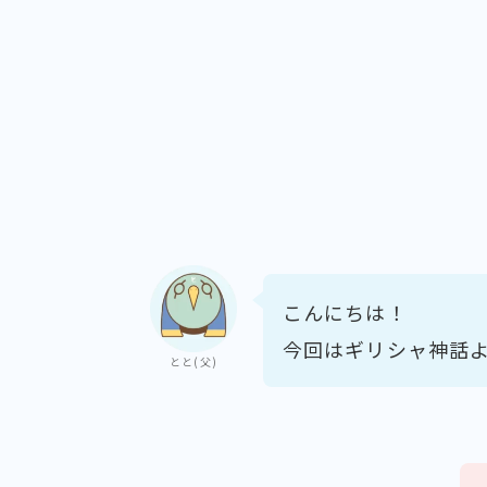
こんにちは！
今回はギリシャ神話
とと(父)