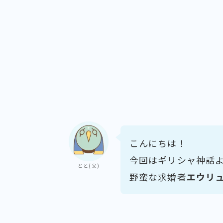
こんにちは！
今回はギリシャ神話
とと(父)
野蛮な求婚者
エウリ