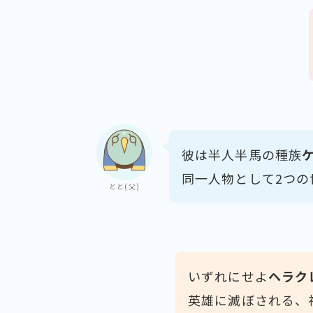
彼は半人半馬の種族
同一人物として2つの
とと(父)
いずれにせよ
ヘラク
英雄に滅ぼされる、