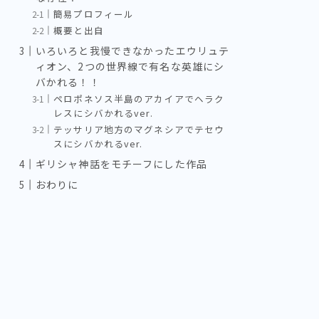
簡易プロフィール
概要と出自
いろいろと我慢できなかったエウリュテ
ィオン、2つの世界線で有名な英雄にシ
バかれる！！
ペロポネソス半島のアカイアでヘラク
レスにシバかれるver.
テッサリア地方のマグネシアでテセウ
スにシバかれるver.
ギリシャ神話をモチーフにした作品
おわりに