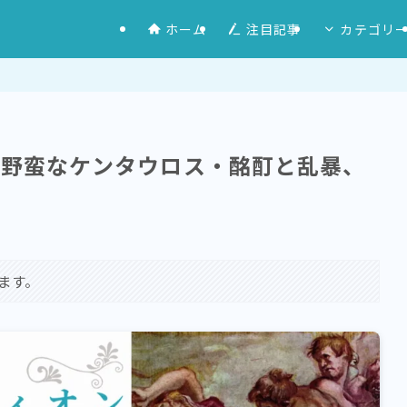
ホーム
注目記事
カテゴリ
に野蛮なケンタウロス・酩酊と乱暴、
ます。