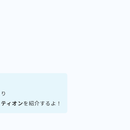
より
ュティオン
を紹介するよ！