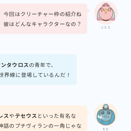
今回はクリーチャー枠の紹介ね
彼はどんなキャラクターなの？
ことと
ケンタウロス
の青年で、
世界線に登場しているんだ！
レス
や
テセウス
といった有名な
神話のプチヴィランの一角じゃな
ヒヒ