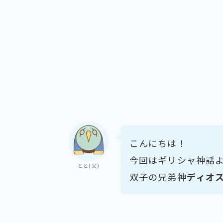
こんにちは！
今回はギリシャ神話
とと(父)
双子の兄弟神
ディオ