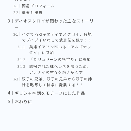
簡易プロフィール
概要と出自
ディオスクロイが関わった主なストーリ
ー
イケてる双子のディオスクロイ、各地
でブイブイいわして武勇伝を残す！！
英雄イアソン率いる「アルゴナウ
タイ」に参加
「カリュドーンの猪狩り」に参加
誘拐された妹ヘレネを救うため、
アテナイの村々を焼き尽くす
双子の兄弟、双子の兄弟から双子の姉
妹を略奪して抗争に発展する！！
ギリシャ神話をモチーフにした作品
おわりに