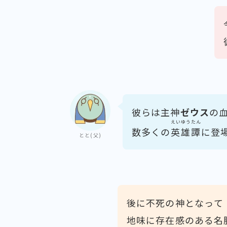
彼らは主神
ゼウス
の
えいゆうたん
数多くの
英雄譚
に登
とと(父)
後に不死の神となって
地味に存在感のある名