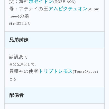
父：海神
ポセイドン
(ΠΟΣΕΙΔΩΝ)
母：アテナイの王
アムピクテュオン
(Ἀμφικ
の娘
τύων)
ほか諸説あり
兄弟姉妹
諸説あり
異父兄弟として、
豊穣神の使者
トリプトレモス
(Τριπτόλεμος)
とも
配偶者