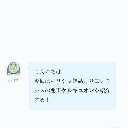
こんにちは！
今回はギリシャ神話より
エレウ
とと(父)
シスの悪王
ケルキュオン
を紹介
するよ！