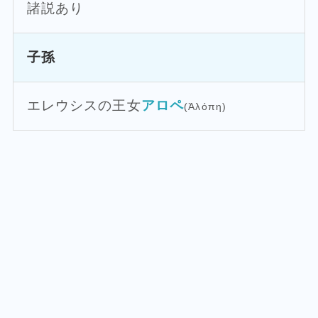
諸説あり
子孫
エレウシスの王女
アロペ
(Ἀλόπη)