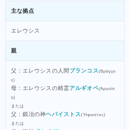
主な拠点
エレウシス
親
父：エレウシスの人間
ブランコス
(Βράγχο
ς)
母：エレウシスの精霊
アルギオペ
(Ἀργιόπ
η)
または
父：鍛冶の神
ヘパイストス
(Ἥφαιστος)
または