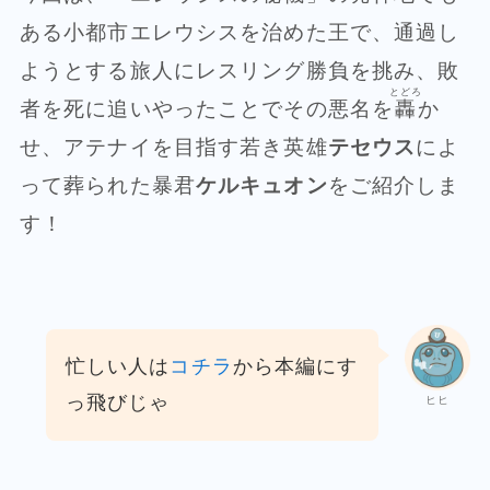
ある小都市エレウシスを治めた王で、通過し
ようとする旅人にレスリング勝負を挑み、敗
とどろ
者を死に追いやったことでその悪名を
轟
か
せ、アテナイを目指す若き英雄
テセウス
によ
って葬られた暴君
ケルキュオン
をご紹介しま
す！
忙しい人は
コチラ
から本編にす
っ飛びじゃ
ヒヒ