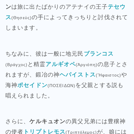
ン
は旅に出たばかりのアテナイの王子
テセウ
ス
の手によってきっちりと討伐されて
(Θησεύς)
しまいます。
ちなみに、彼は一般に地元民
ブランコス
と精霊
アルギオペ
の息子とさ
(Βράγχος)
(Ἀργιόπη)
れますが、鍛冶の神
ヘパイストス
や
(Ἥφαιστος)
海神
ポセイドン
を父親とする説も
(ΠΟΣΕΙΔΩΝ)
唱えられました。
さらに、
ケルキュオン
の異父兄弟には豊穣神
の使者
トリプトレモス
が、娘には
(Τριπτόλεμος)