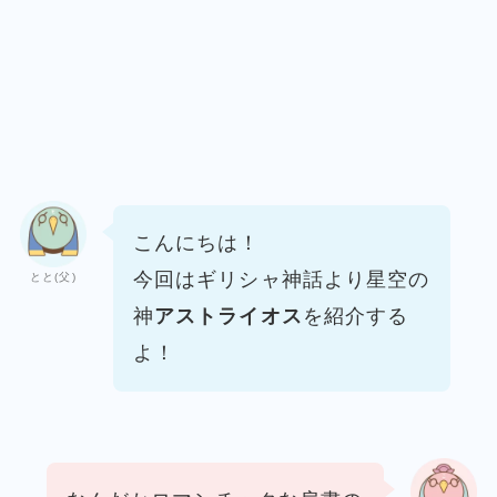
こんにちは！
今回はギリシャ神話より
星空の
とと(父)
神
アストライオス
を紹介する
よ！