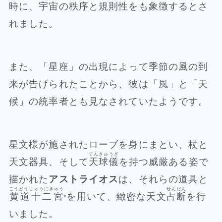
時に、宇宙の秩序と規則性をも象徴するとさ
れました。
また、「星座」の出現によって季節の風の到
来が告げられたことから、彼は「風」と「天
候」の統率者とも見なされていたようです。
星文様が施されたローブを身にまとい、杖と
てんきゅうぎ
天文器具、そして
天球儀
を持つ威厳ある姿で
描かれた
アストライオス
は、それらの道具と
こうどうじゅうにきゅう
せんだん
黄道十二宮
を用いて、緻密な天文
占断
を行
*
いました。