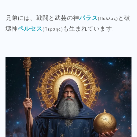
兄弟には、戦闘と武芸の神
パラス
と破
(Παλλας)
壊神
ペルセス
も生まれています。
(Περσης)