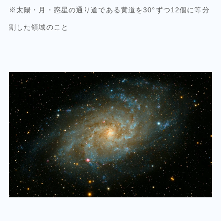
※太陽・月・惑星の通り道である黄道を30°ずつ12個に等分
割した領域のこと