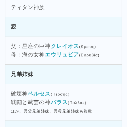
ティタン神族
親
父：星座の巨神
クレイオス
(Κρειος)
母：海の女神
エウリュビア
(Εὐρυβία)
兄弟姉妹
破壊神
ペルセス
(Περσης)
戦闘と武芸の神
パラス
(Παλλας)
ほか、異父兄弟姉妹、異母兄弟姉妹も複数