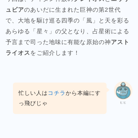
ュビア
のあいだに生まれた巨神の第2世代
で、大地を駆け巡る四季の「風」と天を彩る
あらゆる「星々」の父となり、占星術による
予言まで司った地味に有能な原始の神
アスト
ライオス
をご紹介します！
忙しい人は
コチラ
から本編にす
っ飛びじゃ
ヒヒ