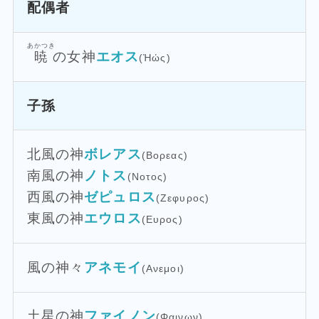
配偶者
あかつき
暁
の女神
エオス
(Ἠώς)
子孫
北風の神
ボレアス
(Βορεας)
南風の神
ノトス
(Νοτος)
西風の神
ゼピュロス
(Ζεφυρος)
東風の神
エウロス
(Ευρος)
風の神々
アネモイ
(Ανεμοι)
土星の神
ファイノン
(Φαινων)