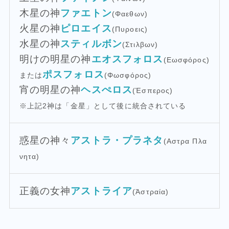
木星の神
ファエトン
(Φαεθων)
火星の神
ピロエイス
(Πυροεις)
水星の神
スティルボン
(Στιλβων)
明けの明星の神
エオスフォロス
(Εωσφόρος)
ポスフォロス
または
(Φωσφόρος)
宵の明星の神
ヘスぺロス
(Ἑσπερος)
※上記2神は「金星」として後に統合されている
惑星の神々
アストラ・プラネタ
(Αστρα Πλα
νητα)
正義の女神
アストライア
(Ἀστραία)