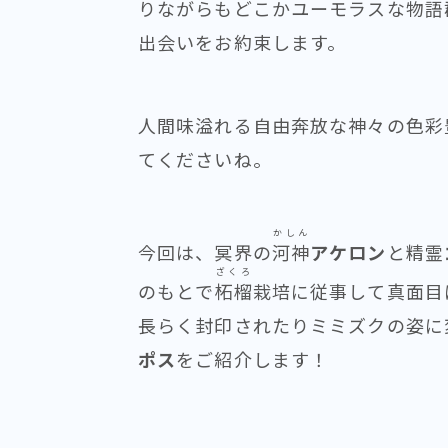
りながらもどこかユーモラスな物語
出会いをお約束します。
人間味溢れる自由奔放な神々の色彩
てくださいね。
かしん
今回は、冥界の
河神
アケロン
と精霊
ざくろ
のもとで
柘榴
栽培に従事して真面目
長らく封印されたりミミズクの姿に
ポス
をご紹介します！