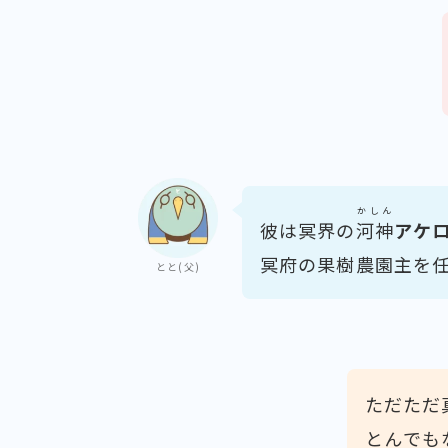
かしん
彼は冥界の
河神
アケ
冥府の果樹農園主を
とと(父)
ただただ
とんでも