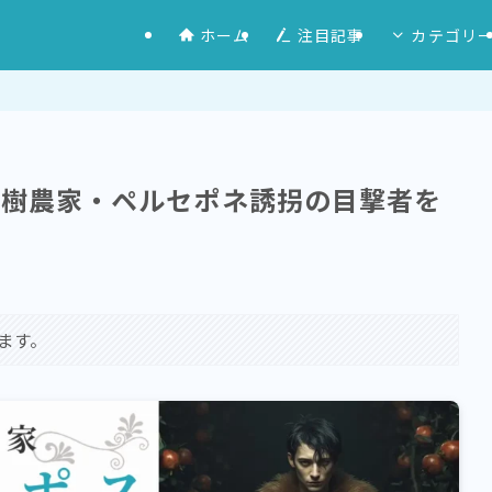
ホーム
注目記事
カテゴリ
果樹農家・ペルセポネ誘拐の目撃者を
ます。