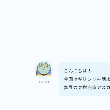
こんにちは！
今回はギリシャ神話
とと(父)
冥界の果樹農家
アス