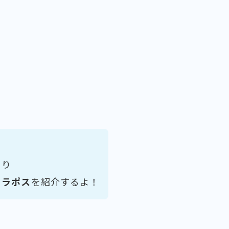
より
カラポス
を紹介するよ！