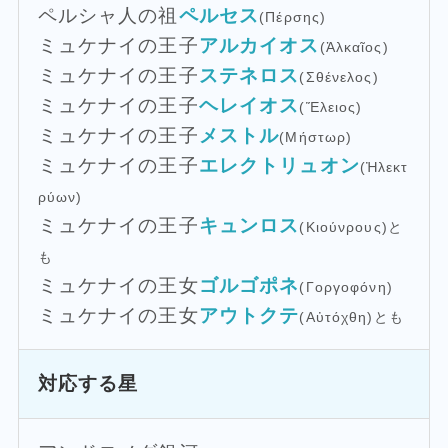
ペルシャ人の祖
ペルセス
(Πέρσης)
ミュケナイの王子
アルカイオス
(Ἀλκαῖος)
ミュケナイの王子
ステネロス
(Σθένελος)
ミュケナイの王子
ヘレイオス
(Ἕλειος)
ミュケナイの王子
メストル
(Μήστωρ)
ミュケナイの王子
エレクトリュオン
(Ἠλεκτ
ρύων)
ミュケナイの王子
キュンロス
(Κιούνρους)と
も
ミュケナイの王女
ゴルゴポネ
(Γοργοφόνη)
ミュケナイの王女
アウトクテ
(Αὐτόχθη)とも
対応する星