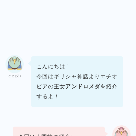
こんにちは！
今回はギリシャ神話より
エチオ
とと(父)
ピアの王女
アンドロメダ
を紹介
するよ！