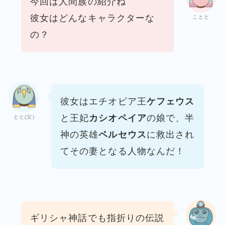
今回は人間族の紹介ね
彼女はどんなキャラクターな
ことと
の？
彼女はエチオピア王
ケフェウス
と王妃
カシオペイア
の娘で、
半
とと(父)
神の英雄
ペルセウス
に救出され
てその妻となる人物なんだ！
ギリシャ神話でも指折りの伝説