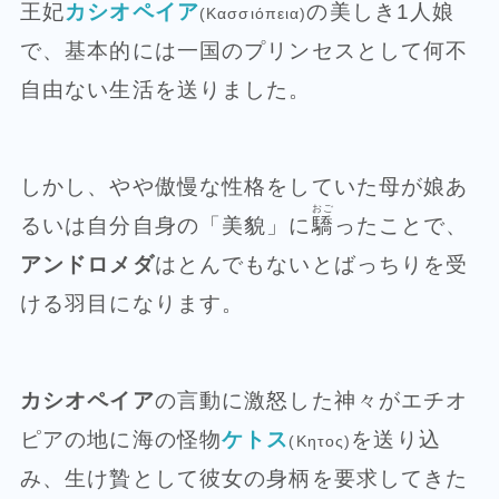
王妃
カシオペイア
の美しき1人娘
(Κασσιόπεια)
で、基本的には一国のプリンセスとして何不
自由ない生活を送りました。
しかし、やや傲慢な性格をしていた母が娘あ
おご
るいは自分自身の「美貌」に
驕
ったことで、
アンドロメダ
はとんでもないとばっちりを受
ける羽目になります。
カシオペイア
の言動に激怒した神々がエチオ
ピアの地に海の怪物
ケトス
を送り込
(Κητος)
み、生け贄として彼女の身柄を要求してきた