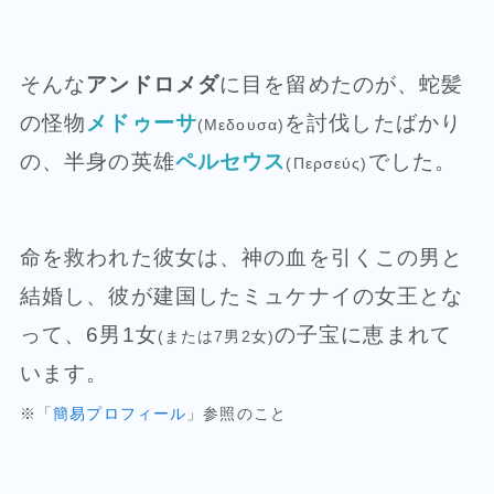
そんな
アンドロメダ
に目を留めたのが、蛇髪
の怪物
メドゥーサ
を討伐したばかり
(Μεδουσα)
の、半身の英雄
ペルセウス
でした。
(Περσεύς)
命を救われた彼女は、神の血を引くこの男と
結婚し、彼が建国したミュケナイの女王とな
って、6男1女
の子宝に恵まれて
(または7男2女)
います。
※「
簡易プロフィール
」参照のこと