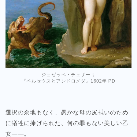
ジュゼッペ・チェザーリ
『ペルセウスとアンドロメダ』1602年 PD
選択の余地もなく、愚かな母の尻拭いのため
に犠牲に捧げられた、何の罪もない美しい乙
女――。