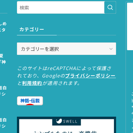
しめ
カテゴリー
スタ
カ
テ
夏
ゴ
「神
リ
このサイトはreCAPTCHAによって保護さ
ー
れており、Googleの
プライバシーポリシー
と
利用規約
が適用されます。
面白
リシ
面白
リシ