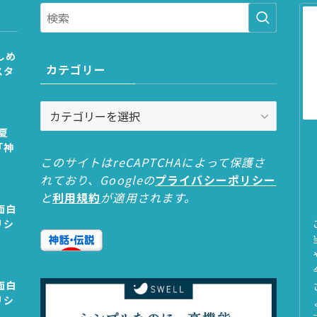
しめ
カテゴリー
スタ
カ
テ
夏
ゴ
「神
リ
このサイトはreCAPTCHAによって保護さ
ー
れており、Googleの
プライバシーポリシー
と
利用規約
が適用されます。
面白
リシ
面白
リシ