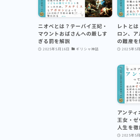
ニオベとは？テーバイ王妃・
レトとは
マウントおばさんへの厳しす
ロン、ア
ぎる罰を解説
の難産を
2025年5月16日
ギリシャ神話
2025年5
アンティ
王女・ゼ
人生を徹
2025年5