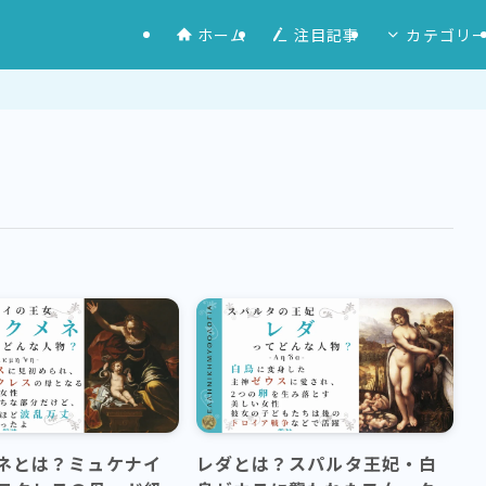
ホーム
注目記事
カテゴリ
ネとは？ミュケナイ
レダとは？スパルタ王妃・白