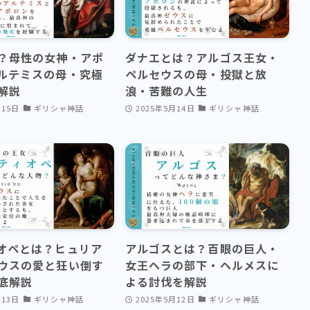
？母性の女神・アポ
ダナエとは？アルゴス王女・
ルテミスの母・究極
ペルセウスの母・投獄と放
解説
浪・苦難の人生
月15日
ギリシャ神話
2025年5月14日
ギリシャ神話
オペとは？ヒュリア
アルゴスとは？百眼の巨人・
ウスの愛と狂い倒す
女王ヘラの部下・ヘルメスに
底解説
よる討伐を解説
月13日
ギリシャ神話
2025年5月12日
ギリシャ神話