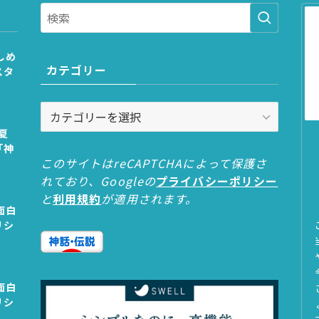
しめ
カテゴリー
スタ
カ
テ
夏
ゴ
「神
リ
このサイトはreCAPTCHAによって保護さ
ー
れており、Googleの
プライバシーポリシー
と
利用規約
が適用されます。
面白
リシ
面白
リシ