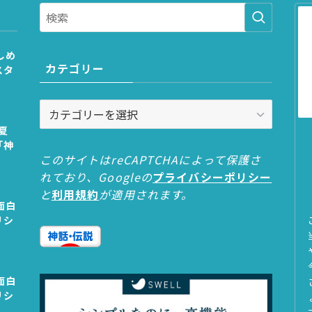
しめ
カテゴリー
スタ
カ
テ
夏
ゴ
「神
リ
このサイトはreCAPTCHAによって保護さ
ー
れており、Googleの
プライバシーポリシー
と
利用規約
が適用されます。
面白
リシ
面白
リシ