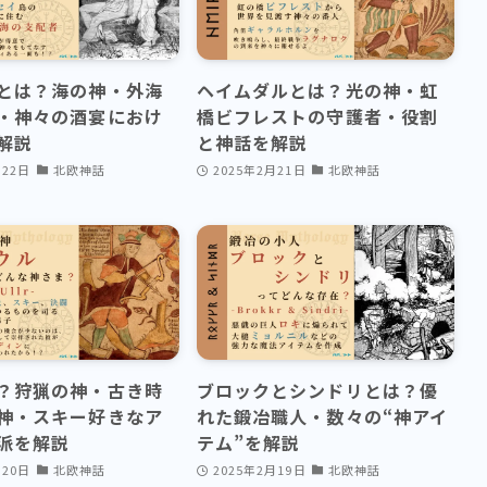
とは？海の神・外海
ヘイムダルとは？光の神・虹
・神々の酒宴におけ
橋ビフレストの守護者・役割
解説
と神話を解説
月22日
北欧神話
2025年2月21日
北欧神話
？狩猟の神・古き時
ブロックとシンドリとは？優
神・スキー好きなア
れた鍛冶職人・数々の“神アイ
派を解説
テム”を解説
月20日
北欧神話
2025年2月19日
北欧神話