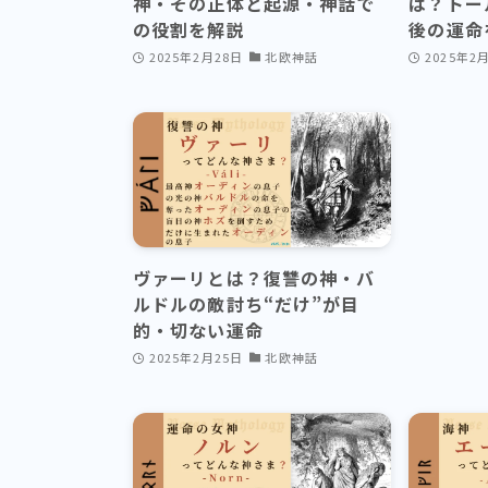
神・その正体と起源・神話で
は？トー
の役割を解説
後の運命
2025年2月28日
北欧神話
2025年2
ヴァーリとは？復讐の神・バ
ルドルの敵討ち“だけ”が目
的・切ない運命
2025年2月25日
北欧神話